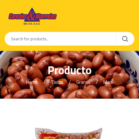
Producto
Home
Todos
Granos
Maní